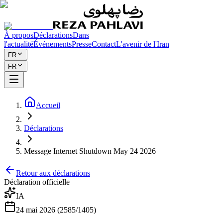
À propos
Déclarations
Dans
l'actualité
Événements
Presse
Contact
L'avenir de l'Iran
FR
FR
Accueil
Déclarations
Message Internet Shutdown May 24 2026
Retour aux déclarations
Déclaration officielle
IA
24 mai 2026 (2585/1405)