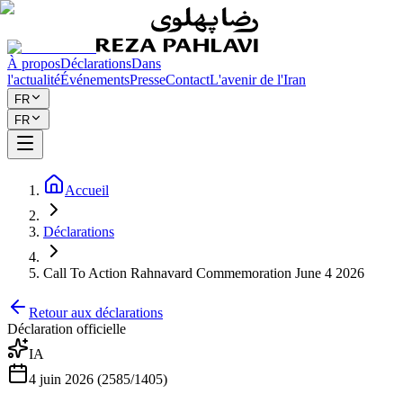
À propos
Déclarations
Dans
l'actualité
Événements
Presse
Contact
L'avenir de l'Iran
FR
FR
Accueil
Déclarations
Call To Action Rahnavard Commemoration June 4 2026
Retour aux déclarations
Déclaration officielle
IA
4 juin 2026 (2585/1405)