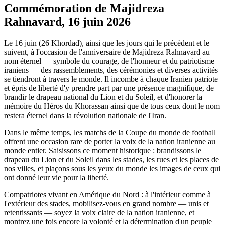
Commémoration de Majidreza
Rahnavard, 16 juin 2026
Le 16 juin (26 Khordad), ainsi que les jours qui le précèdent et le
suivent, à l'occasion de l'anniversaire de Majidreza Rahnavard au
nom éternel — symbole du courage, de l'honneur et du patriotisme
iraniens — des rassemblements, des cérémonies et diverses activités
se tiendront à travers le monde. Il incombe à chaque Iranien patriote
et épris de liberté d'y prendre part par une présence magnifique, de
brandir le drapeau national du Lion et du Soleil, et d'honorer la
mémoire du Héros du Khorassan ainsi que de tous ceux dont le nom
restera éternel dans la révolution nationale de l'Iran.
Dans le même temps, les matchs de la Coupe du monde de football
offrent une occasion rare de porter la voix de la nation iranienne au
monde entier. Saisissons ce moment historique : brandissons le
drapeau du Lion et du Soleil dans les stades, les rues et les places de
nos villes, et plaçons sous les yeux du monde les images de ceux qui
ont donné leur vie pour la liberté.
Compatriotes vivant en Amérique du Nord : à l'intérieur comme à
l'extérieur des stades, mobilisez-vous en grand nombre — unis et
retentissants — soyez la voix claire de la nation iranienne, et
montrez une fois encore la volonté et la détermination d'un peuple